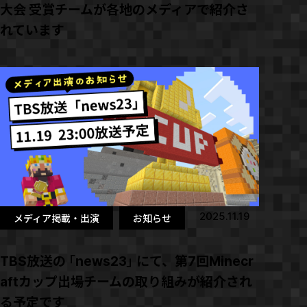
大会 受賞チームが各地のメディアで紹介さ
れています
2025.11.19
メディア掲載・出演
お知らせ
TBS放送の「news23」にて、第7回Minecr
aftカップ出場チームの取り組みが紹介され
る予定です