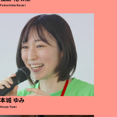
Fukushima Kazari
本城 ゆみ
Honjo Yumi