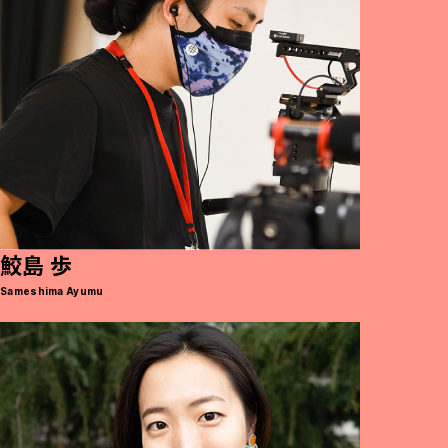
鮫島 歩
Sameshima Ayumu