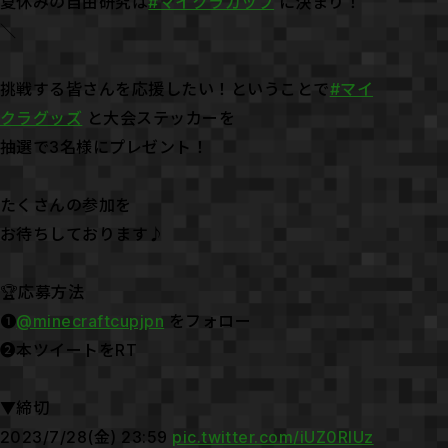
夏休みの自由研究は
#マイクラカップ
に決まり！
＼
挑戦する皆さんを応援したい！ということで
#マイ
クラグッズ
と大会ステッカーを
抽選で3名様にプレゼント！
たくさんの参加を
お待ちしております♪
🏆応募方法
❶
@minecraftcupjpn
をフォロー
❷本ツイートをRT
▼締切
2023/7/28(金) 23:59
pic.twitter.com/iUZ0RlUz