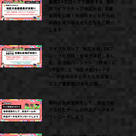
全国24ブロックで開催する「第8
回マイクラカップ地区大会」の審
査員を公開！地域の子どもたちの
挑戦を見つめる大人たちをご紹介
します
マイクラカップ「地区大会」24ブ
ロックの日程・会場が決定しまし
た。自治体パートナー「7府県・2
3市区町」と「地区大会パートナ
ー」が地域の子どもたちを応援！
エリア審査員21名を公開。
無料の会員登録をして、放送で紹
介されたチームの作品データをダ
ウンロードしよう