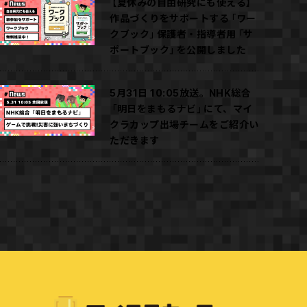
【夏休みの自由研究にも使える】
作品づくりをサポートする「ワー
クブック」保護者・指導者用「サ
ポートブック」を公開しました
5月31日 10:05放送。NHK総合
「明日をまもるナビ」にて、マイ
クラカップ出場チームをご紹介い
ただきます