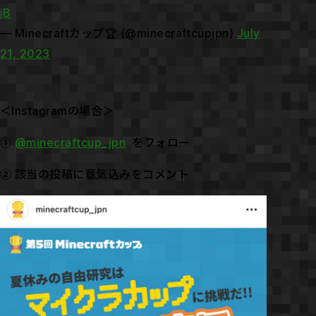
jB
— Minecraftカップ🏆 (@minecraftcupjpn)
July
21, 2023
＜Instagramの場合＞
①
@minecraftcup_jpn
をフォロー
② 該当の投稿に意気込みをコメント