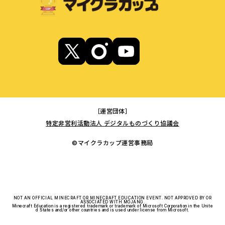
［運営団体］
特定非営利活動法人 デジタルものづくり協議会
©マイクラカップ運営事務局
NOT AN OFFICIAL MINECRAFT OR MINECRAFT EDUCATION EVENT. NOT APPROVED BY OR
ASSOCIATED WITH MOJANG.
Minecraft Education is a registered trademark or trademark of Microsoft Corporation in the Unite
d States and/or other countries and is used under license from Microsoft.